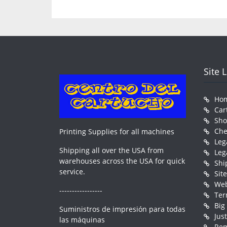
Site 
Ho
Car
Sh
Che
Printing Supplies for all machines
Leg
Shipping all over the USA from
Leg
warehouses across the USA for quick
Shi
service.
Sit
Web
-----------------
Ter
Big
Suministros de impresión para todas
Jus
las máquinas
Rem