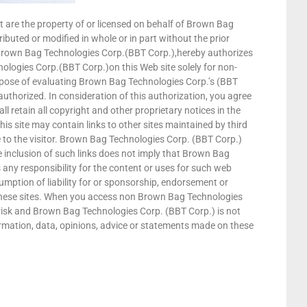
nt are the property of or licensed on behalf of Brown Bag
buted or modified in whole or in part without the prior
Brown Bag Technologies Corp.(BBT Corp.),hereby authorizes
logies Corp.(BBT Corp.)on this Web site solely for non-
rpose of evaluating Brown Bag Technologies Corp.’s (BBT
authorized. In consideration of this authorization, you agree
 retain all copyright and other proprietary notices in the
is site may contain links to other sites maintained by third
e to the visitor. Brown Bag Technologies Corp. (BBT Corp.)
e inclusion of such links does not imply that Brown Bag
any responsibility for the content or uses for such web
ssumption of liability for or sponsorship, endorsement or
n these sites. When you access non Brown Bag Technologies
risk and Brown Bag Technologies Corp. (BBT Corp.) is not
nformation, data, opinions, advice or statements made on these