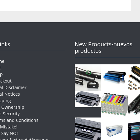
Links
New Products-nuevos
productos
me
t
op
ckout
al Disclaimer
al Notices
pping
e Ownership
 Security
ms and Conditions
 Mistake!
t Say NO!
anufactured Warranty